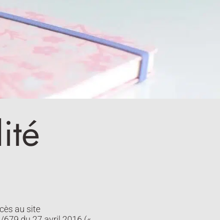
ité
cès au site
6/679 du 27 avril 2016 («