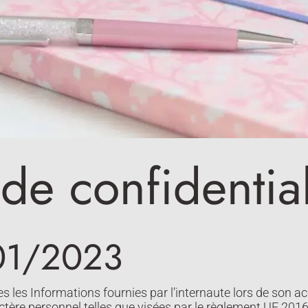
 de confidential
/01/2023
es les Informations fournies par l’internaute lors de son ac
actère personnel telles que visées par le règlement UE 201