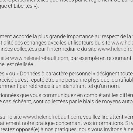
ue et Libertés »).
ent accorde la plus grande importance au respect de la vi
ialité des échanges avec les utilisateurs du site
www.hele
nées collectées par l’intermédiaire du site
www.helenefre
 site
www.helenefrebault.com
, par exemple en retournant 
l est réalisée.
s » ou « Données à caractère personnel » désignent toute
précisé qu’est réputé être une personne physique identifiab
tamment par référence à un identifiant tel qu’un nom.
données que vous communiquez en complétant les différe
le cas échéant, sont collectées par le biais de moyens au
sur le site
www.helenefrebault.com
, veuillez lire attentiv
aitement notre pratique concernant vos informations. Si 
s restez opposé(e) à nos pratiques, nous vous invitons à n