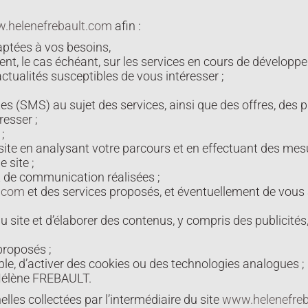
.helenefrebault.com
afin :
aptées à vos besoins,
nt, le cas échéant, sur les services en cours de développem
actualités susceptibles de vous intéresser ;
s (SMS) au sujet des services, ainsi que des offres, des 
resser ;
;
du site en analysant votre parcours et en effectuant des m
 site ;
t de communication réalisées ;
t.com
et des services proposés, et éventuellement de vous
 du site et d’élaborer des contenus, y compris des publicité
 proposés ;
ble, d’activer des cookies ou des technologies analogues ;
’Hélène FREBAULT.
s collectées par l’intermédiaire du site
www.helenefreb