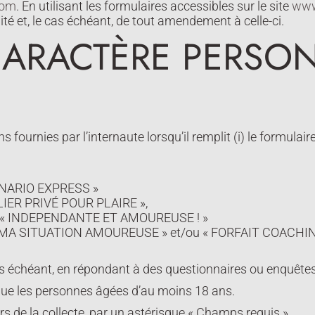
com
. En utilisant les formulaires accessibles sur le site
www
ité et, le cas échéant, de tout amendement à celle-ci.
CARACTÈRE PERSO
 fournies par l’internaute lorsqu’il remplit (i) le formula
SCENARIO EXPRESS »
TELIER PRIVÉ POUR PLAIRE »,
ne : « INDEPENDANTE ET AMOUREUSE ! »
ION : MA SITUATION AMOUREUSE » et/ou « FORFAIT COAC
as échéant, en répondant à des questionnaires ou enquêtes
que les personnes âgées d’au moins 18 ans.
rs de la collecte, par un astérisque « Champs requis ».