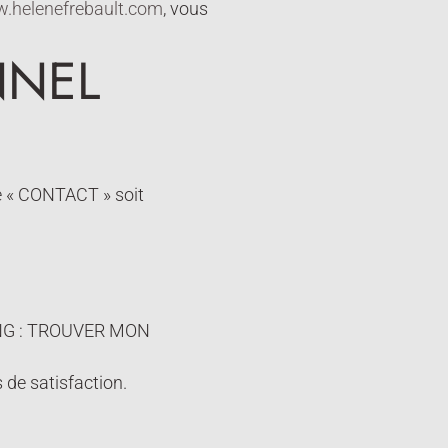
.helenefrebault.com
, vous
NNEL
ire « CONTACT » soit
HING : TROUVER MON
 de satisfaction.