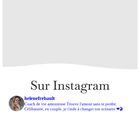
S’engager pour rendre les femmes visibles… En
commençant par toi et moi !
Sur Instagram
helenefrebault
Coach de vie amoureuse Trouve l'amour sans te perdre.
Célibataire, en couple, je t'aide à changer ton scénario ❤🎬