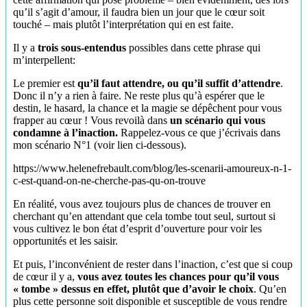
qu’il s’agit d’amour, il faudra bien un jour que le cœur soit
touché – mais plutôt l’interprétation qui en est faite.
Il y a
trois sous-entendus
possibles dans cette phrase qui
m’interpellent:
Le premier est
qu’il faut attendre, ou qu’il suffit d’attendre
.
Donc il n’y a rien à faire. Ne reste plus qu’à espérer que le
destin, le hasard, la chance et la magie se dépêchent pour vous
frapper au cœur ! Vous revoilà dans
un scénario qui vous
condamne à l’inaction.
Rappelez-vous ce que j’écrivais dans
mon scénario N°1 (voir lien ci-dessous).
https://www.helenefrebault.com/blog/les-scenarii-amoureux-n-1-
c-est-quand-on-ne-cherche-pas-qu-on-trouve
En réalité, vous avez toujours plus de chances de trouver en
cherchant qu’en attendant que cela tombe tout seul, surtout si
vous cultivez le bon état d’esprit d’ouverture pour voir les
opportunités et les saisir.
Et puis, l’inconvénient de rester dans l’inaction, c’est que si coup
de cœur il y a,
vous avez toutes les chances pour qu’il vous
« tombe » dessus en effet, plutôt que d’avoir le choix
. Qu’en
plus cette personne soit disponible et susceptible de vous rendre