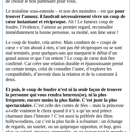
de choisir le bon partenaire pour vous.
Le troisième sous-entendu – et non des moindres – est que
pour
trouver l’amour, il faudrait nécessairement vivre un coup de
cœur instantané et réciproque.
Ah ! Le fameux coup de
foudre, l’évidence, l’amour au premier regard, reconnaître
immédiatement la bonne personne, sa moitié, son âme sœur !
Le coup de foudre, cela arrive. Mais combien de « coups de
cœur » n’ont abouti à rien, n’ont pas été réciproques ou se sont
mal terminés, pour quelques-uns qui marquent le début d’un
grand amour et que l’on retient ? Le coup de cœur doit être
confirmé. Car créer une relation durable et épanouissante prend
un certain temps, celui de connaître l’autre, d’explorer les
compatibilités, d’investir dans la relation et de la construire à
deux.
Et puis, le coup de foudre n’est ni la seule façon de trouver
la personne qui vous rendra heureux(se), ni la plus
fréquente, encore moins la plus fiable. C’est juste la plus
spectaculaire.
C’est celle des contes de fées – mais la princesse
a-t-elle vraiment le choix quand il n’y a qu’un seul prince
charmant dans l’histoire ? C’est aussi la préférée des films
hollywoodiens, car c’est la plus facile à scénariser : un échange
de regards, un sourire, ou un quiproquo opportun, et hop, gros
plan au ralenti, musique appropriée, en un instant tout le monde a