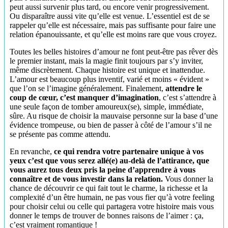
peut aussi survenir plus tard, ou encore venir progressivement.
Ou disparaître aussi vite qu’elle est venue. L’essentiel est de se
rappeler qu’elle est nécessaire, mais pas suffisante pour faire une
relation épanouissante, et qu’elle est moins rare que vous croyez.
Toutes les belles histoires d’amour ne font peut-être pas rêver dès
le premier instant, mais la magie finit toujours par s’y inviter,
même discrètement. Chaque histoire est unique et inattendue.
L’amour est beaucoup plus inventif, varié et moins « évident »
que l’on se l’imagine généralement. Finalement,
attendre le
coup de cœur, c’est manquer d’imagination
, c’est s’attendre à
une seule façon de tomber amoureux(se), simple, immédiate,
sûre. Au risque de choisir la mauvaise personne sur la base d’une
évidence trompeuse, ou bien de passer à côté de l’amour s’il ne
se présente pas comme attendu.
En revanche,
ce qui rendra votre partenaire unique à vos
yeux c’est que vous serez allé(e) au-delà de l’attirance, que
vous aurez tous deux pris la peine d’apprendre à vous
connaître et de vous investir dans la relation.
Vous donner la
chance de découvrir ce qui fait tout le charme, la richesse et la
complexité d’un être humain, ne pas vous fier qu’à votre feeling
pour choisir celui ou celle qui partagera votre histoire mais vous
donner le temps de trouver de bonnes raisons de l’aimer : ça,
c’est vraiment romantique !