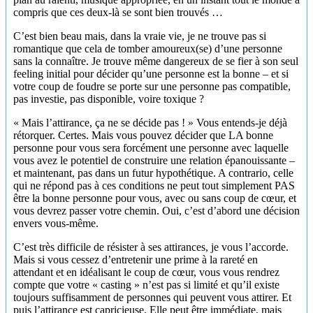
compris que ces deux-là se sont bien trouvés …
C’est bien beau mais, dans la vraie vie, je ne trouve pas si
romantique que cela de tomber amoureux(se) d’une personne
sans la connaître. Je trouve même dangereux de se fier à son seul
feeling initial pour décider qu’une personne est la bonne – et si
votre coup de foudre se porte sur une personne pas compatible,
pas investie, pas disponible, voire toxique ?
« Mais l’attirance, ça ne se décide pas ! » Vous entends-je déjà
rétorquer. Certes. Mais vous pouvez décider que LA bonne
personne pour vous sera forcément une personne avec laquelle
vous avez le potentiel de construire une relation épanouissante –
et maintenant, pas dans un futur hypothétique. A contrario, celle
qui ne répond pas à ces conditions ne peut tout simplement PAS
être la bonne personne pour vous, avec ou sans coup de cœur, et
vous devrez passer votre chemin. Oui, c’est d’abord une décision
envers vous-même.
C’est très difficile de résister à ses attirances, je vous l’accorde.
Mais si vous cessez d’entretenir une prime à la rareté en
attendant et en idéalisant le coup de cœur, vous vous rendrez
compte que votre « casting » n’est pas si limité et qu’il existe
toujours suffisamment de personnes qui peuvent vous attirer. Et
puis l’attirance est capricieuse. Elle peut être immédiate, mais