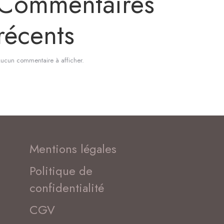
Commentaires
récents
ucun commentaire à afficher.
Mentions légales
Politique de
confidentialité
CGV