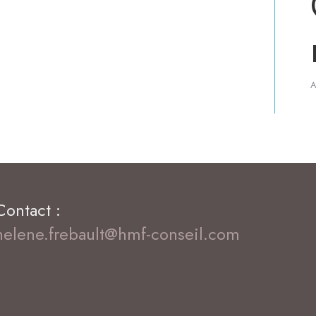
A
Contact :
helene.frebault@hmf-conseil.com