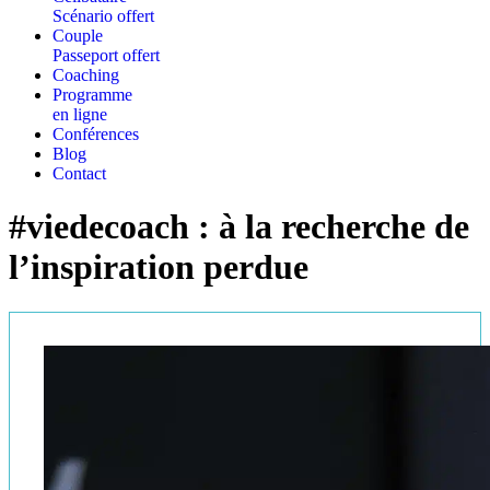
Scénario offert
Couple
Passeport offert
Coaching
Programme
en ligne
Conférences
Blog
Contact
#viedecoach : à la recherche de
l’inspiration perdue