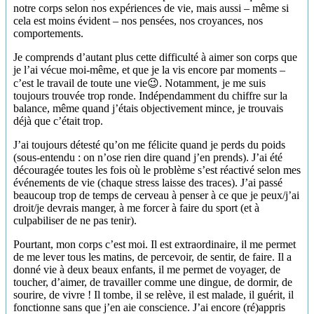
notre corps selon nos expériences de vie, mais aussi – même si
cela est moins évident – nos pensées, nos croyances, nos
comportements.
Je comprends d’autant plus cette difficulté à aimer son corps que
je l’ai vécue moi-même, et que je la vis encore par moments –
c’est le travail de toute une vie😉. Notamment, je me suis
toujours trouvée trop ronde. Indépendamment du chiffre sur la
balance, même quand j’étais objectivement mince, je trouvais
déjà que c’était trop.
J’ai toujours détesté qu’on me félicite quand je perds du poids
(sous-entendu : on n’ose rien dire quand j’en prends). J’ai été
découragée toutes les fois où le problème s’est réactivé selon mes
événements de vie (chaque stress laisse des traces). J’ai passé
beaucoup trop de temps de cerveau à penser à ce que je peux/j’ai
droit/je devrais manger, à me forcer à faire du sport (et à
culpabiliser de ne pas tenir).
Pourtant, mon corps c’est moi. Il est extraordinaire, il me permet
de me lever tous les matins, de percevoir, de sentir, de faire. Il a
donné vie à deux beaux enfants, il me permet de voyager, de
toucher, d’aimer, de travailler comme une dingue, de dormir, de
sourire, de vivre ! Il tombe, il se relève, il est malade, il guérit, il
fonctionne sans que j’en aie conscience. J’ai encore (ré)appris