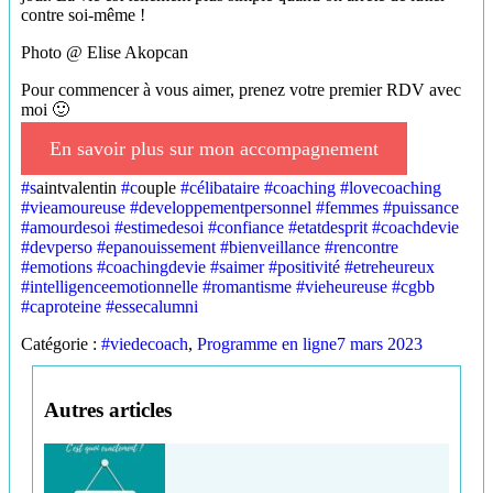
contre soi-même !
Photo @ Elise Akopcan
Pour commencer à vous aimer, prenez votre premier RDV avec
moi 🙂
En savoir plus sur mon accompagnement
#s
aintvalentin
#c
ouple
#célibataire
#coaching
#lovecoaching
#vieamoureuse
#developpementpersonnel
#femmes
#puissance
#amourdesoi
#estimedesoi
#confiance
#etatdesprit
#coachdevie
#devperso
#epanouissement
#bienveillance
#rencontre
#emotions
#coachingdevie
#saimer
#positivité
#etreheureux
#intelligenceemotionnelle
#romantisme
#vieheureuse
#cgbb
#caproteine
#essecalumni
Catégorie :
#viedecoach
,
Programme en ligne
7 mars 2023
Autres articles