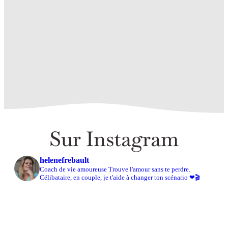
S’engager pour rendre les femmes visibles… En
commençant par toi et moi !
Sur Instagram
helenefrebault
Coach de vie amoureuse Trouve l'amour sans te perdre.
Célibataire, en couple, je t'aide à changer ton scénario ❤🎬