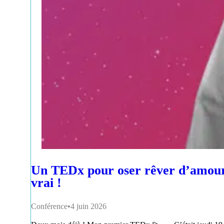
Un TEDx pour oser rêver d’amou
vrai !
Conférence
4 juin 2026