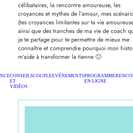
célibataires, la rencontre amoureuse, les
croyances et mythes de l’amour, mes scénari
(tes croyances limitantes sur ta vie amoureuse
ainsi que des tranches de ma vie de coach q
je te partage pour te permettre de mieux me
connaître et comprendre pourquoi mon histo
m’aide à transformer la tienne 🙂
ENCE
CONSEILS
COUPLE
EVÉNEMENTS
PROGRAMME
RENCO
ET
EN LIGNE
VIDÉOS